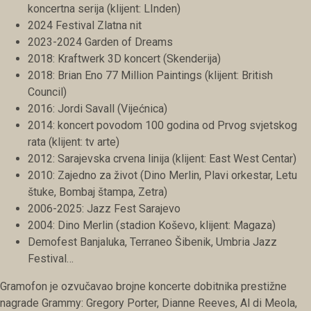
koncertna serija (klijent: LInden)
2024 Festival Zlatna nit
2023-2024 Garden of Dreams
2018: Kraftwerk 3D koncert (Skenderija)
2018: Brian Eno 77 Million Paintings (klijent: British
Council)
2016: Jordi Savall (Vijećnica)
2014: koncert povodom 100 godina od Prvog svjetskog
rata (klijent: tv arte)
2012: Sarajevska crvena linija (klijent: East West Centar)
2010: Zajedno za život (Dino Merlin, Plavi orkestar, Letu
štuke, Bombaj štampa, Zetra)
2006-2025: Jazz Fest Sarajevo
2004: Dino Merlin (stadion Koševo, klijent: Magaza)
Demofest Banjaluka, Terraneo Šibenik, Umbria Jazz
Festival…
Gramofon je ozvučavao brojne koncerte dobitnika prestižne
nagrade Grammy: Gregory Porter, Dianne Reeves, Al di Meola,