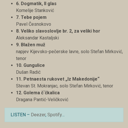
6. Dogmatik, II glas
Kornelije Stanković
7. Tebe pojem
Pavel Česnokovo
8. Veliko slavoslovlje br. 2, za veliki hor
Aleksandar Kastaljski
9. Blažen muž
napjev Kijevsko-pečerske lavre, solo Stefan Mirković,
tenor
10. Gungulice
Dušan Radić
11. Petnaesta rukovet „Iz Makedonije“
Stevan St. Mokranjac, solo Stefan Mirković, tenor
12. Golema č`čkalica
Dragana Pantić-Veličković
LISTEN –
Deezer
,
Spotify
…