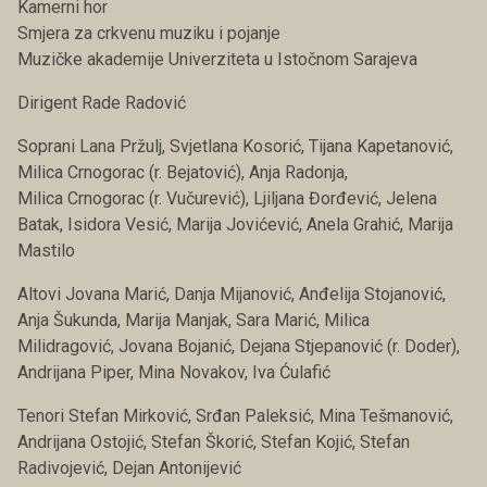
Kamerni hor
Smjera za crkvenu muziku i pojanje
Muzičke akademije Univerziteta u Istočnom Sarajeva
Dirigent Rade Radović
Soprani Lana Pržulj, Svjetlana Kosorić, Tijana Kapetanović,
Milica Crnogorac (r. Bejatović), Anja Radonja,
Milica Crnogorac (r. Vučurević), Ljiljana Đorđević, Jelena
Batak, Isidora Vesić, Marija Jovićević, Anela Grahić, Marija
Mastilo
Altovi Jovana Marić, Danja Mijanović, Anđelija Stojanović,
Anja Šukunda, Marija Manjak, Sara Marić, Milica
Milidragović, Jovana Bojanić, Dejana Stjepanović (r. Doder),
Andrijana Piper, Mina Novakov, Iva Ćulafić
Tenori Stefan Mirković, Srđan Paleksić, Mina Tešmanović,
Andrijana Ostojić, Stefan Škorić, Stefan Kojić, Stefan
Radivojević, Dejan Antonijević