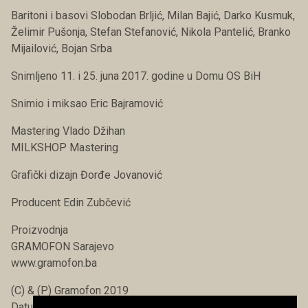
Baritoni i basovi Slobodan Brljić, Milan Bajić, Darko Kusmuk,
Želimir Pušonja, Stefan Stefanović, Nikola Pantelić, Branko
Mijailović, Bojan Srba
Snimljeno 11. i 25. juna 2017. godine u Domu OS BiH
Snimio i miksao Eric Bajramović
Mastering Vlado Džihan
MILKSHOP Mastering
Grafički dizajn Đorđe Jovanović
Producent Edin Zubčević
Proizvodnja
GRAMOFON Sarajevo
www.gramofon.ba
(C) & (P) Gramofon 2019
Datum objavljivanja: 1. juli 2019