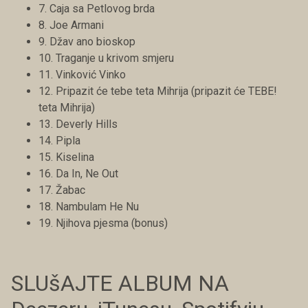
7. Caja sa Petlovog brda
8. Joe Armani
9. Džav ano bioskop
10. Traganje u krivom smjeru
11. Vinković Vinko
12. Pripazit će tebe teta Mihrija (pripazit će TEBE!
teta Mihrija)
13. Deverly Hills
14. Pipla
15. Kiselina
16. Da In, Ne Out
17. Žabac
18. Nambulam He Nu
19. Njihova pjesma (bonus)
SLUšAJTE ALBUM NA