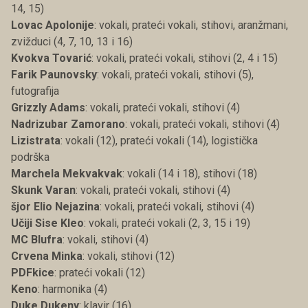
14, 15)
Lovac Apolonije
: vokali, prateći vokali, stihovi, aranžmani,
zvižduci (4, 7, 10, 13 i 16)
Kvokva Tovarić
: vokali, prateći vokali, stihovi (2, 4 i 15)
Farik Paunovsky
: vokali, prateći vokali, stihovi (5),
futografija
Grizzly Adams
: vokali, prateći vokali, stihovi (4)
Nadrizubar Zamorano
: vokali, prateći vokali, stihovi (4)
Lizistrata
: vokali (12), prateći vokali (14), logistička
podrška
Marchela Mekvakvak
: vokali (14 i 18), stihovi (18)
Skunk Varan
: vokali, prateći vokali, stihovi (4)
šjor Elio Nejazina
: vokali, prateći vokali, stihovi (4)
Učiji Sise Kleo
: vokali, prateći vokali (2, 3, 15 i 19)
MC Blufra
: vokali, stihovi (4)
Crvena Minka
: vokali, stihovi (12)
PDFkice
: prateći vokali (12)
Keno
: harmonika (4)
Duke Dukeny
: klavir (16)