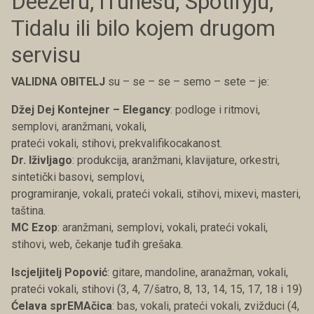
Deezeru, iTunesu, Spotifyju,
Tidalu ili bilo kojem drugom
servisu
VALIDNA OBITELJ
su – se – se – semo – sete – je:
Džej Dej Kontejner – Elegancy
: podloge i ritmovi,
semplovi, aranžmani, vokali,
prateći vokali, stihovi, prekvalifikocakanost.
Dr. Iživljago
: produkcija, aranžmani, klavijature, orkestri,
sintetički basovi, semplovi,
programiranje, vokali, prateći vokali, stihovi, mixevi, masteri,
taština.
MC Ezop
: aranžmani, semplovi, vokali, prateći vokali,
stihovi, web, čekanje tuđih grešaka.
Iscjeljitelj Popović
: gitare, mandoline, aranažman, vokali,
prateći vokali, stihovi (3, 4, 7/šatro, 8, 13, 14, 15, 17, 18 i 19)
Ćelava sprEMAčica
: bas, vokali, prateći vokali, zvižduci (4,