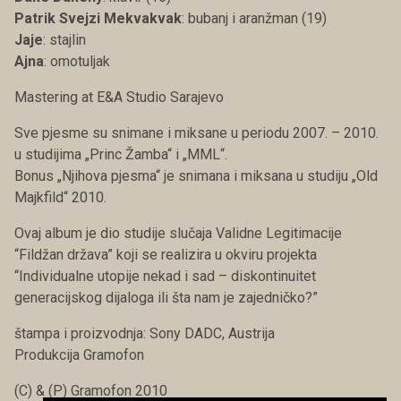
Patrik Svejzi Mekvakvak
: bubanj i aranžman (19)
Jaje
: stajlin
Ajna
: omotuljak
Mastering at E&A Studio Sarajevo
Sve pjesme su snimane i miksane u periodu 2007. – 2010.
u studijima „Princ Žamba“ i „MML“.
Bonus „Njihova pjesma“ je snimana i miksana u studiju „Old
Majkfild“ 2010.
Ovaj album je dio studije slučaja Validne Legitimacije
“Fildžan država” koji se realizira u okviru projekta
“Individualne utopije nekad i sad – diskontinuitet
generacijskog dijaloga ili šta nam je zajedničko?”
štampa i proizvodnja: Sony DADC, Austrija
Produkcija Gramofon
(C) & (P) Gramofon 2010