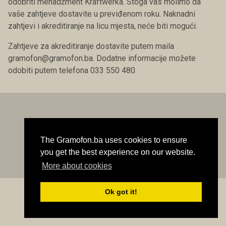
odobriti menadžment Kraftwerka. Stoga vas molimo da
vaše zahtjeve dostavite u previđenom roku. Naknadni
zahtjevi i akreditiranje na licu mjesta, neće biti mogući.
Zahtjeve za akreditiranje dostavite putem maila
gramofon@gramofon.ba
. Dodatne informacije možete
odobiti putem telefona 033 550 480.
Kontakt
© Gramofon.ba 1997-2026 Sva prava zadržana
The Gramofon.ba uses cookies to ensure
Developed by Bezbeli::::
you get the best experience on our website.
More about cookies
Ok got it!